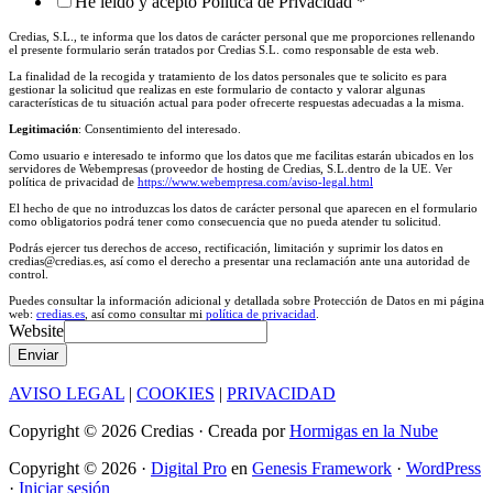
He leído y acepto Política de Privacidad
*
Credias, S.L., te informa que los datos de carácter personal que me proporciones rellenando
el presente formulario serán tratados por Credias S.L. como responsable de esta web.
La finalidad de la recogida y tratamiento de los datos personales que te solicito es para
gestionar la solicitud que realizas en este formulario de contacto y valorar algunas
características de tu situación actual para poder ofrecerte respuestas adecuadas a la misma.
Legitimación
: Consentimiento del interesado.
Como usuario e interesado te informo que los datos que me facilitas estarán ubicados en los
servidores de Webempresas (proveedor de hosting de Credias, S.L.dentro de la UE. Ver
política de privacidad de
https://www.webempresa.com/aviso-legal.html
El hecho de que no introduzcas los datos de carácter personal que aparecen en el formulario
como obligatorios podrá tener como consecuencia que no pueda atender tu solicitud.
Podrás ejercer tus derechos de acceso, rectificación, limitación y suprimir los datos en
credias@credias.es, así como el derecho a presentar una reclamación ante una autoridad de
control.
Puedes consultar la información adicional y detallada sobre Protección de Datos en mi página
web:
credias.es
, así como consultar mi
política de privacidad
.
Website
Enviar
AVISO LEGAL
|
COOKIES
|
PRIVACIDAD
Copyright © 2026 Credias · Creada por
Hormigas en la Nube
Copyright © 2026 ·
Digital Pro
en
Genesis Framework
·
WordPress
·
Iniciar sesión