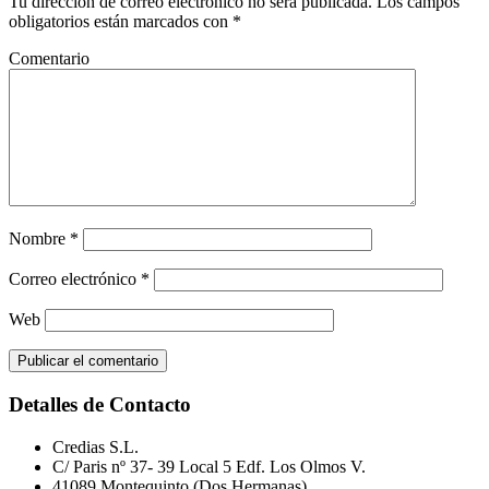
Tu dirección de correo electrónico no será publicada.
Los campos
los
obligatorios están marcados con
*
lectores
Comentario
Nombre
*
Correo electrónico
*
Web
Footer
Detalles de Contacto
Credias S.L.
C/ Paris nº 37- 39 Local 5 Edf. Los Olmos V.
41089 Montequinto (Dos Hermanas)