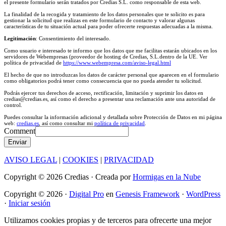
el presente formulario serán tratados por Credias S.L. como responsable de esta web.
La finalidad de la recogida y tratamiento de los datos personales que te solicito es para
gestionar la solicitud que realizas en este formulario de contacto y valorar algunas
características de tu situación actual para poder ofrecerte respuestas adecuadas a la misma.
Legitimación
: Consentimiento del interesado.
Como usuario e interesado te informo que los datos que me facilitas estarán ubicados en los
servidores de Webempresas (proveedor de hosting de Credias, S.L.dentro de la UE. Ver
política de privacidad de
https://www.webempresa.com/aviso-legal.html
El hecho de que no introduzcas los datos de carácter personal que aparecen en el formulario
como obligatorios podrá tener como consecuencia que no pueda atender tu solicitud.
Podrás ejercer tus derechos de acceso, rectificación, limitación y suprimir los datos en
credias@credias.es, así como el derecho a presentar una reclamación ante una autoridad de
control.
Puedes consultar la información adicional y detallada sobre Protección de Datos en mi página
web:
credias.es
, así como consultar mi
política de privacidad
.
Comment
Enviar
AVISO LEGAL
|
COOKIES
|
PRIVACIDAD
Copyright © 2026 Credias · Creada por
Hormigas en la Nube
Copyright © 2026 ·
Digital Pro
en
Genesis Framework
·
WordPress
·
Iniciar sesión
Utilizamos cookies propias y de terceros para ofrecerte una mejor